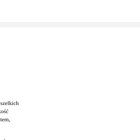
szelkich
kość
ktem,