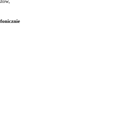
któw,
fonicznie